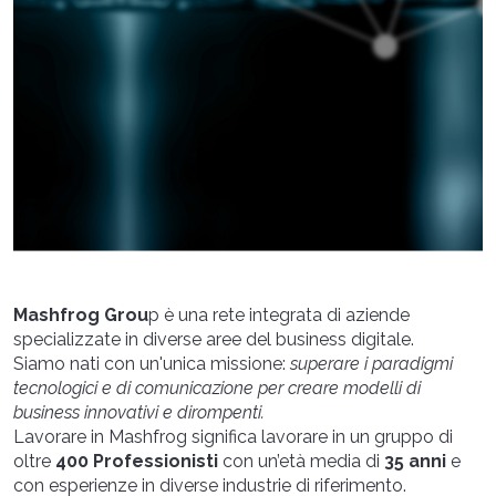
Mashfrog Grou
p è una rete integrata di aziende
specializzate in diverse aree del business digitale.
Siamo nati con un'unica missione:
superare i paradigmi
tecnologici e di comunicazione per creare modelli di
business innovativi e dirompenti.
Lavorare in Mashfrog significa lavorare in un gruppo di
oltre
400 Professionisti
con un’età media di
35 anni
e
con esperienze in diverse industrie di riferimento.