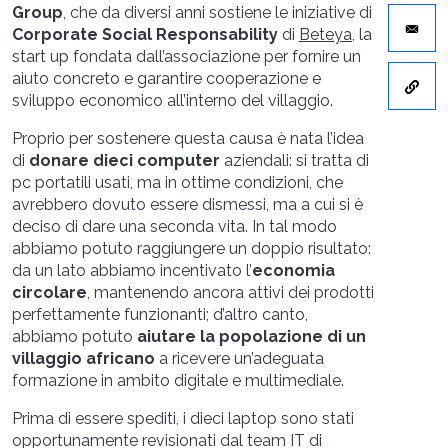
Group
, che da diversi anni sostiene le iniziative di
Corporate Social Responsability
di
Beteya
, la
start up fondata dall’associazione per fornire un
aiuto concreto e garantire cooperazione e
sviluppo economico all’interno del villaggio.
Proprio per sostenere questa causa è nata l’idea
di
donare dieci computer
aziendali: si tratta di
pc portatili usati, ma in ottime condizioni, che
avrebbero dovuto essere dismessi, ma a cui si è
deciso di dare una seconda vita. In tal modo
abbiamo potuto raggiungere un doppio risultato:
da un lato abbiamo incentivato l’
economia
circolare
, mantenendo ancora attivi dei prodotti
perfettamente funzionanti; d’altro canto,
abbiamo potuto
aiutare la popolazione di un
villaggio africano
a ricevere un’adeguata
formazione in ambito digitale e multimediale.
Prima di essere spediti, i dieci laptop sono stati
opportunamente revisionati dal team IT di