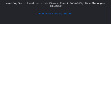
mashfrog Group | Headquarter: Via Giacomo Peroni 400/402 00131 Roma (Tecnopolo
Tiburtino)
Informativa privacy
Cookies