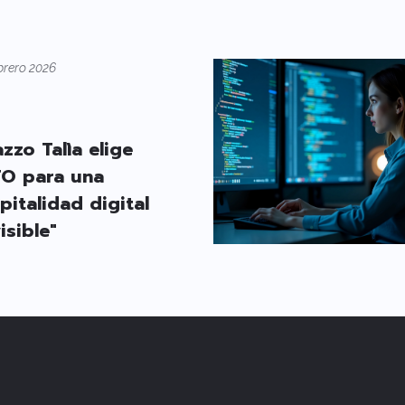
brero 2026
azzo Talìa elige
O para una
pitalidad digital
isible"