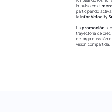
Ampliando los horiz
impulso en el
merc
participando activa
la
Infor Velocity S
La
promoción
al 
trayectoria de crec
de larga duración q
visión compartida.