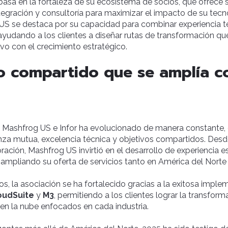
e basa en la fortaleza de su ecosistema de socios, que ofrece 
egración y consultoría para maximizar el impacto de su tecn
 US se destaca por su capacidad para combinar experiencia 
 ayudando a los clientes a diseñar rutas de transformación qu
vo con el crecimiento estratégico.
 compartido que se amplía co
e Mashfrog US e Infor ha evolucionado de manera constante, 
nza mutua, excelencia técnica y objetivos compartidos. Desd
ración, Mashfrog US invirtió en el desarrollo de experiencia e
, ampliando su oferta de servicios tanto en América del Nort
ños, la asociación se ha fortalecido gracias a la exitosa imple
oudSuite
y
M3
, permitiendo a los clientes lograr la transform
en la nube enfocados en cada industria.