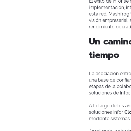
El éxito de Infor s
implementación, int
esta red, Mashfrog
visión empresarial,
rendimiento operati
Un camino
tiempo
La asociación entr
una base de confia
etapas de la colabo
soluciones de Infor
A lo largo de los a
soluciones Infor
Cl
mediante sistemas 