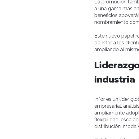
La promoción tambi
a una gama más amp
beneficios apoyará
nombramiento co
Este nuevo papel r
de Infor a los clien
ampliando al mismo
Liderazgo
industria
Infor es un líder gl
empresarial, análisi
ampliamente adop
flexibilidad, escal
distribución, moda 