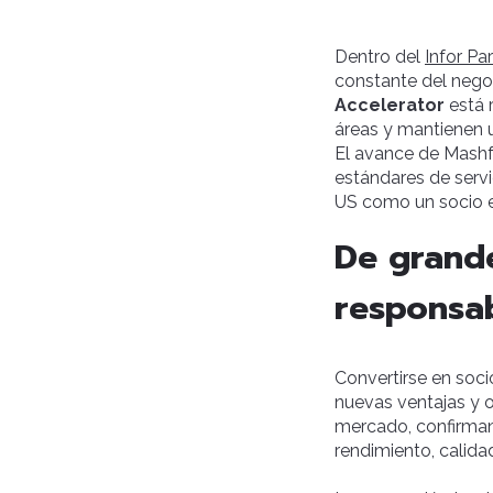
Dentro del
Infor P
constante del negoc
Accelerator
está 
áreas y mantienen u
El avance de Mashf
estándares de servi
US como un socio es
De grand
responsab
Convertirse en soci
nuevas ventajas y o
mercado, confirmand
rendimiento, calidad