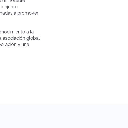
e un notable
 conjunto
stinadas a promover
onocimiento a la
a asociación global
boración y una