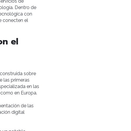
servicios de
ología. Dentro de
tecnológica con
e conecten el
n el
construida sobre
e las primeras
specializada en las
e como en Europa.
mentación de las
ación digital