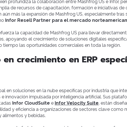
én profundiza la colaboración entre Mashfrog US e Infor, pe
lia de recursos de capacitación, formación e iniciativas de 
n aún más la expansión de Mashfrog US, especialmente tras s
mo
Infor Resell Partner para el mercado norteamerica
efuerza la capacidad de Mashfrog US para llevar directament
tes, apoyando el crecimiento de soluciones digitales específic
 tiempo las oportunidades comerciales en toda la región.
 en crecimiento en ERP especí
obal en soluciones en la nube específicas por industria que in
s e innovación impulsada por inteligencia artificial. Sus plataf
tadas
Infor CloudSuite
e
Infor Velocity Suite
, están diseñ
abilidad y eficiencia a organizaciones de sectores clave como
y alimentos y bebidas.