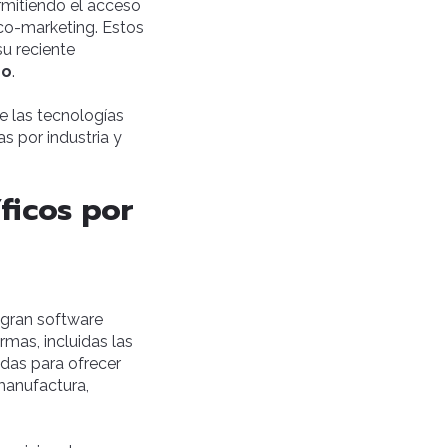
rmitiendo el acceso
co-marketing. Estos
u reciente
no
.
e las tecnologías
as por industria y
ficos por
tegran software
ormas, incluidas las
adas para ofrecer
 manufactura,