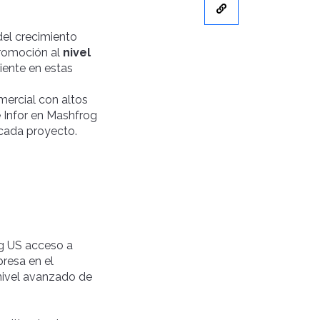
del crecimiento
 promoción al
nivel
iente en estas
mercial con altos
e Infor en Mashfrog
 cada proyecto.
og US acceso a
presa en el
 nivel avanzado de