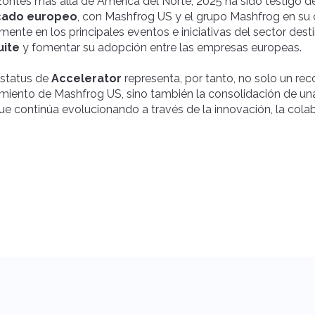
ontes más allá de América del Norte, 2025 ha sido testigo d
ado europeo
, con Mashfrog US y el grupo Mashfrog en su
mente en los principales eventos e iniciativas del sector de
uite
y fomentar su adopción entre las empresas europeas.
estatus de
Accelerator
representa, por tanto, no solo un rec
imiento de Mashfrog US, sino también la consolidación de un
ue continúa evolucionando a través de la innovación, la cola