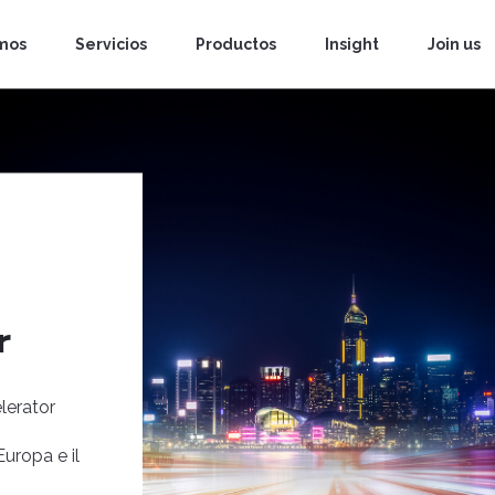
mos
Servicios
Productos
Insight
Join us
r
lerator
uropa e il
o