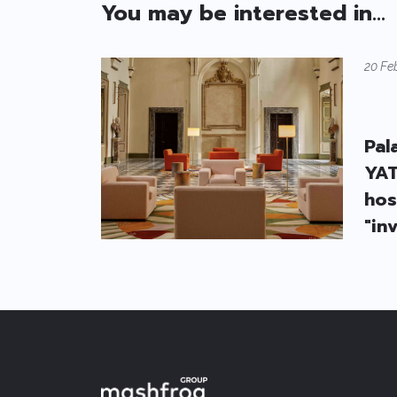
You may be interested in...
20 Fe
Pal
YAT
hos
"inv