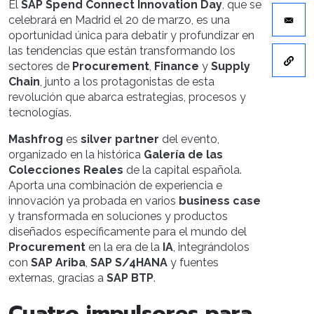
El
SAP Spend Connect Innovation Day
, que se
celebrará en Madrid el 20 de marzo, es una
oportunidad única para debatir y profundizar en
las tendencias que están transformando los
sectores de
Procurement
,
Finance
y
Supply
Chain
, junto a los protagonistas de esta
revolución que abarca estrategias, procesos y
tecnologías.
Mashfrog
es
silver partner
del evento,
organizado en la histórica
Galería de las
Colecciones Reales
de la capital española.
Aporta una combinación de experiencia e
innovación ya probada en varios
business case
y transformada en soluciones y productos
diseñados específicamente para el mundo del
Procurement
en la era de la
IA
, integrándolos
con
SAP Ariba
,
SAP S/4HANA
y fuentes
externas, gracias a
SAP BTP
.
Cuatro
impulsores para