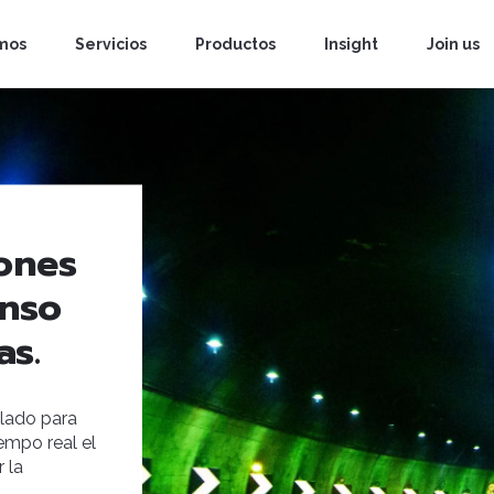
mos
Servicios
Productos
Insight
Join us
ones
enso
as.
llado para
empo real el
 la