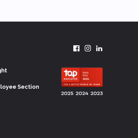
ght
loyee Section