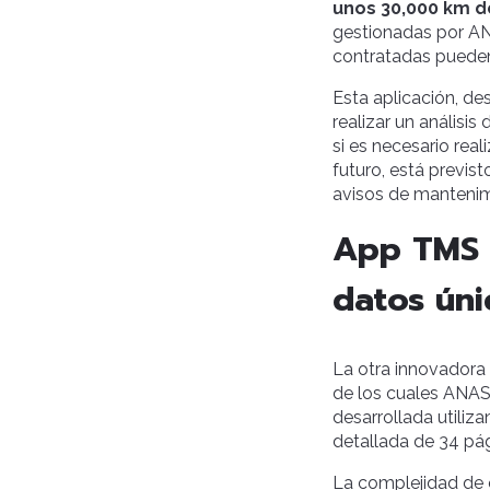
unos 30,000 km d
gestionadas por AN
contratadas pueden 
Esta aplicación, de
realizar un análisis
si es necesario rea
futuro, está previs
avisos de mantenimi
App TMS 1
datos úni
La otra innovadora
de los cuales ANAS 
desarrollada utiliz
detallada de 34 pág
La complejidad de 