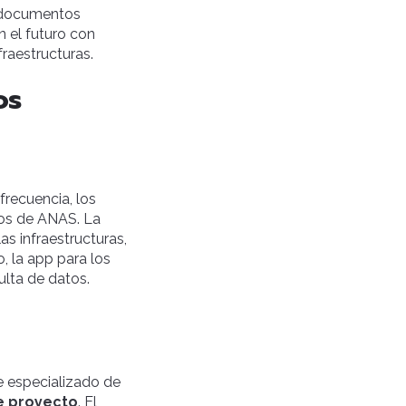
s documentos
n el futuro con
raestructuras.
os
frecuencia, los
tos de ANAS. La
as infraestructuras,
, la app para los
ulta de datos.
e especializado de
e proyecto
. El