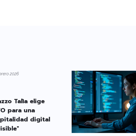
brero 2026
azzo Talìa elige
O para una
pitalidad digital
isible"