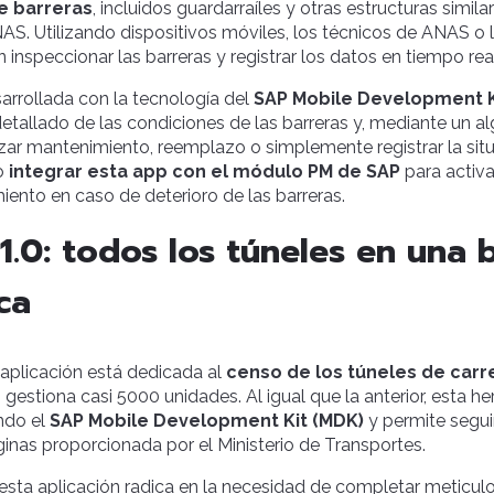
e barreras
, incluidos guardarraíles y otras estructuras simila
AS. Utilizando dispositivos móviles, los técnicos de ANAS o
inspeccionar las barreras y registrar los datos en tiempo real
sarrollada con la tecnología del
SAP Mobile Development K
 detallado de las condiciones de las barreras y, mediante un a
lizar mantenimiento, reemplazo o simplemente registrar la situ
to
integrar esta app con el módulo PM de SAP
para activ
ento en caso de deterioro de las barreras.
.0: todos los túneles en una 
ca
 aplicación está dedicada al
censo de los túneles de carre
gestiona casi 5000 unidades. Al igual que la anterior, esta he
ando el
SAP Mobile Development Kit (MDK)
y permite segui
inas proporcionada por el Ministerio de Transportes.
esta aplicación radica en la necesidad de completar meticu