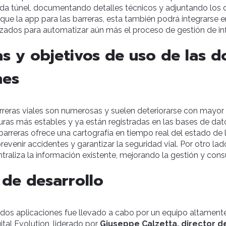
ada túnel, documentando detalles técnicos y adjuntando lo
 que la app para las barreras, esta también podrá integrarse e
ados para automatizar aún más el proceso de gestión de inf
as y objetivos de uso de las d
nes
rreras viales son numerosas y suelen deteriorarse con mayor 
uras más estables y ya están registradas en las bases de da
barreras ofrece una cartografía en tiempo real del estado de l
evenir accidentes y garantizar la seguridad vial. Por otro lado
ntraliza la información existente, mejorando la gestión y cons
 de desarrollo
s dos aplicaciones fue llevado a cabo por un equipo altament
ital Evolution, liderado por
Giuseppe Calzetta, director d