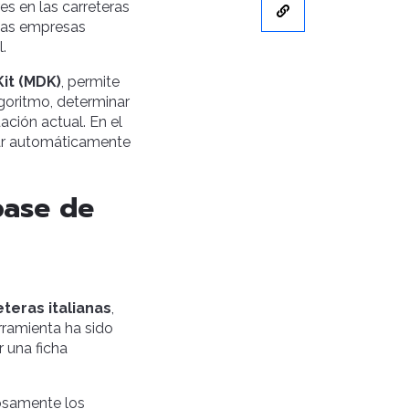
res en las carreteras
 las empresas
.
it (MDK)
, permite
lgoritmo, determinar
ación actual. En el
ar automáticamente
base de
teras italianas
,
rramienta ha sido
r una ficha
losamente los