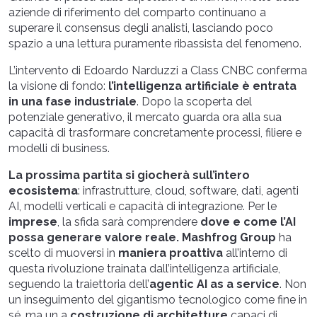
aziende di riferimento del comparto continuano a
superare il consensus degli analisti, lasciando poco
spazio a una lettura puramente ribassista del fenomeno.
L’intervento di Edoardo Narduzzi a Class CNBC conferma
la visione di fondo:
l’intelligenza artificiale è entrata
in una fase industriale
. Dopo la scoperta del
potenziale generativo, il mercato guarda ora alla sua
capacità di trasformare concretamente processi, filiere e
modelli di business.
La prossima partita si giocherà sull’intero
ecosistema
: infrastrutture, cloud, software, dati, agenti
AI, modelli verticali e capacità di integrazione. Per le
imprese
, la sfida sarà comprendere
dove e come l’AI
possa generare valore reale. Mashfrog Group
ha
scelto di muoversi in
maniera proattiva
all’interno di
questa rivoluzione trainata dall’intelligenza artificiale,
seguendo la traiettoria dell’
agentic AI as a service
. Non
un inseguimento del gigantismo tecnologico come fine in
sé, ma un a
costruzione di architetture
capaci di