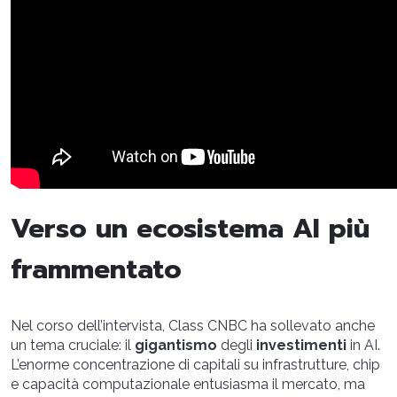
Verso un ecosistema AI più
frammentato
Nel corso dell’intervista, Class CNBC ha sollevato anche
un tema cruciale: il
gigantismo
degli
investimenti
in AI.
L’enorme concentrazione di capitali su infrastrutture, chip
e capacità computazionale entusiasma il mercato, ma