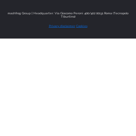
mashfrog Group | Headquarter: Via Giacomo Peroni 400/402 00131 Roma (Tecnopolo
Tiburtino)
Privacy disclaimer
Cookies