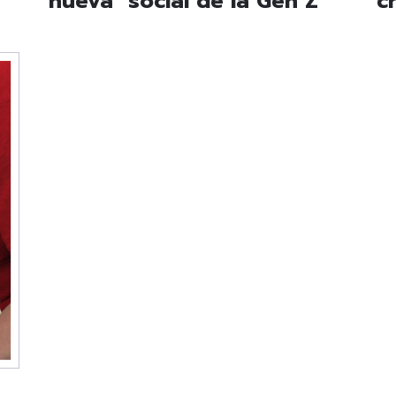
"nueva" social de la Gen Z
c