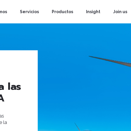
mos
Servicios
Productos
Insight
Join us
a las
A
as
e la