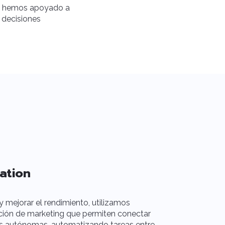
e, hemos apoyado a
 decisiones
ation
Semrush
y mejorar el rendimiento, utilizamos
En proyectos de
ción de marketing que permiten conectar
posicionamient
es autónomas, automatizando tareas entre
soluciones de o