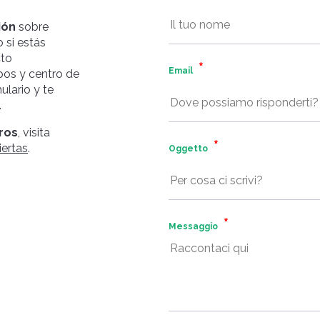
ión
sobre
 si estás
cto
Email
pos y centro de
lario y te
.
ros
, visita
iertas
.
Oggetto
Messaggio