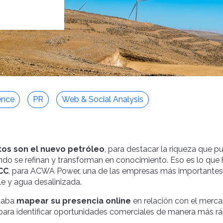
ence
PR
Web & Social Analysis
tos son el nuevo petróleo
, para destacar la riqueza que p
do se refinan y transforman en conocimiento. Eso es lo que
CC
, para ACWA Power, una de las empresas más importantes
e y agua desalinizada.
taba
mapear su presencia online
en relación con el merca
ara identificar oportunidades comerciales de manera más ráp