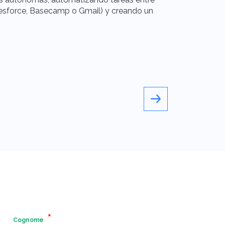
esforce, Basecamp o Gmail) y creando un
marketing de co
publicidad en l
de nuestros soc
Cognome