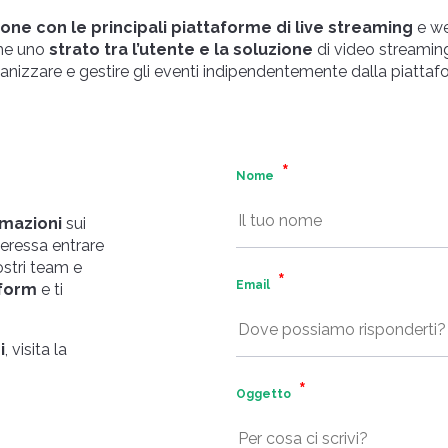
one con le principali piattaforme di live streaming
e we
me uno
strato tra l’utente e la soluzione
di video streaming
nizzare e gestire gli eventi indipendentemente dalla piattaf
Nome
rmazioni
sui
nteressa entrare
ostri team e
Email
 form
e ti
i
, visita la
Oggetto