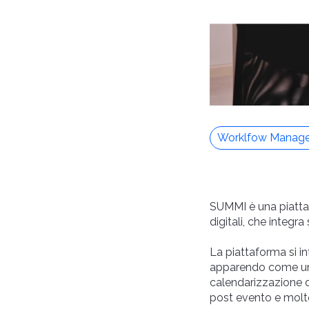
Worklfow Manag
SUMMI è una piatt
digitali, che integra
La piattaforma si in
apparendo come una 
calendarizzazione de
post evento e molto