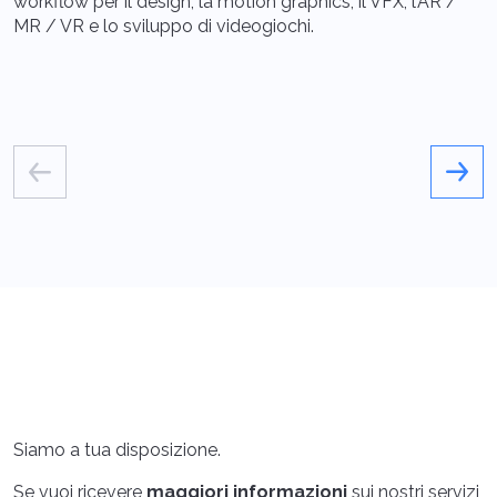
a
workflow per il design, la motion graphics, il VFX, l’AR /
l
MR / VR e lo sviluppo di videogiochi.
Siamo a tua disposizione.
Se vuoi ricevere
maggiori informazioni
sui nostri servizi