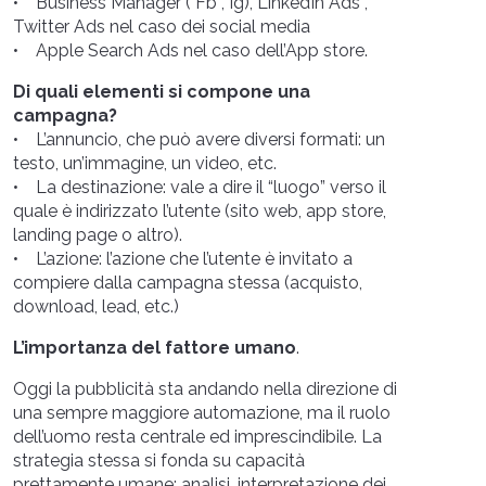
• Business Manager ( Fb , Ig), LinkedIn Ads ,
Twitter Ads nel caso dei social media
• Apple Search Ads nel caso dell’App store.
Di quali elementi si compone una
campagna?
• L’annuncio, che può avere diversi formati: un
testo, un’immagine, un video, etc.
• La destinazione: vale a dire il “luogo” verso il
quale è indirizzato l’utente (sito web, app store,
landing page o altro).
• L’azione: l’azione che l’utente è invitato a
compiere dalla campagna stessa (acquisto,
download, lead, etc.)
L’importanza del fattore umano
.
Oggi la pubblicità sta andando nella direzione di
una sempre maggiore automazione, ma il ruolo
dell’uomo resta centrale ed imprescindibile. La
strategia stessa si fonda su capacità
prettamente umane: analisi, interpretazione dei