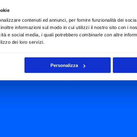
ookie
nalizzare contenuti ed annunci, per fornire funzionalità dei socia
inoltre informazioni sul modo in cui utilizzi il nostro sito con i n
icità e social media, i quali potrebbero combinarle con altre inform
Click on the Microsoft icon
lizzo dei loro servizi.
to automatically log in
Personalizza
with your company account